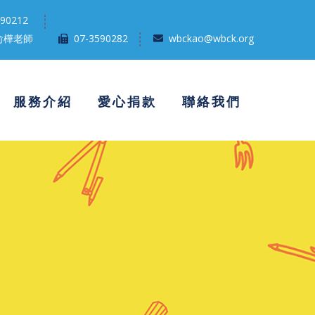
590212
俞樺老師
07-3590282
wbckao@wbck.org
服務介紹
愛心捐款
聯絡我們