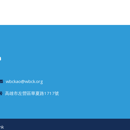
h
wbckao@wbck.org
高雄市左營區華夏路1717號
nk